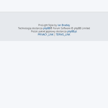
ProLight Style by
Ian Bradley
Technologię dostarcza
phpBB
® Forum Software © phpBB Limited
Polski pakiet językowy dostarcza
phpBB.pl
PRIVACY_LINK
|
TERMS_LINK