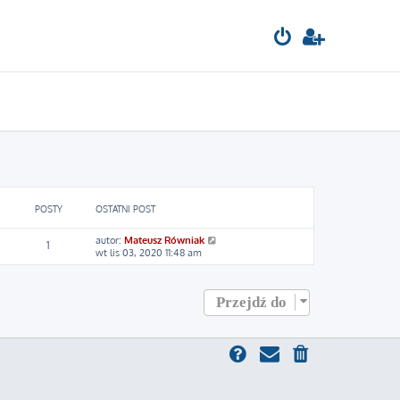
POSTY
OSTATNI POST
W
autor:
Mateusz Równiak
1
y
wt lis 03, 2020 11:48 am
ś
w
i
Przejdź do
e
t
l
n
a
j
n
o