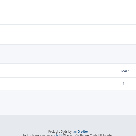
TEMATY
1
ProLight Style by
Ian Bradley
Technologię dostarcza
phpBB
® Forum Software © phpBB Limited