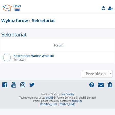
Wykaz forów
Sekretariat
Sekretariat
Forum
Sekretariat wolne wnioski
Tematy:
1
Przejdź do
ProLight Style by
Ian Bradley
Technologię dostarcza
phpBB
® Forum Software © phpBB Limited
Polski pakiet językowy dostarcza
phpBB.pl
PRIVACY_LINK
|
TERMS_LINK