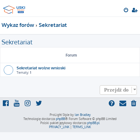
Wykaz forów
Sekretariat
Sekretariat
Forum
Sekretariat wolne wnioski
Tematy:
1
Przejdź do
ProLight Style by
Ian Bradley
Technologię dostarcza
phpBB
® Forum Software © phpBB Limited
Polski pakiet językowy dostarcza
phpBB.pl
PRIVACY_LINK
|
TERMS_LINK