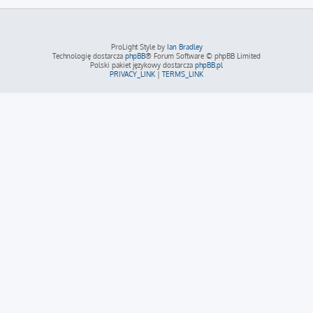
ProLight Style by
Ian Bradley
Technologię dostarcza
phpBB
® Forum Software © phpBB Limited
Polski pakiet językowy dostarcza
phpBB.pl
PRIVACY_LINK
|
TERMS_LINK