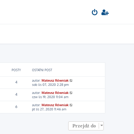
POSTY
OSTATNI POST
W
autor:
Mateusz Równiak
4
y
sob lis 07, 2020 2:28 pm
ś
W
autor:
Mateusz Równiak
w
4
y
czw lis 19, 2020 11:04 am
i
ś
e
W
autor:
Mateusz Równiak
w
t
6
y
pt lis 27, 2020 11:46 am
i
l
ś
e
n
w
t
a
i
l
j
Przejdź do
e
n
n
t
a
o