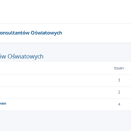
 Konsultantów Oświatowych
tów Oświatowych
TEMATY
3
2
żowe
4