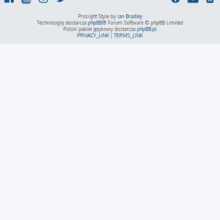
ProLight Style by
Ian Bradley
Technologię dostarcza
phpBB
® Forum Software © phpBB Limited
Polski pakiet językowy dostarcza
phpBB.pl
PRIVACY_LINK
|
TERMS_LINK