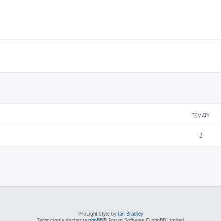
TEMATY
2
ProLight Style by
Ian Bradley
Technologię dostarcza
phpBB
® Forum Software © phpBB Limited