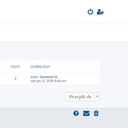
POSTY
OSTATNI POST
W
autor:
Sławek62
2
y
sob gru 12, 2020 8:46 am
ś
w
i
Przejdź do
e
t
l
n
a
j
n
o