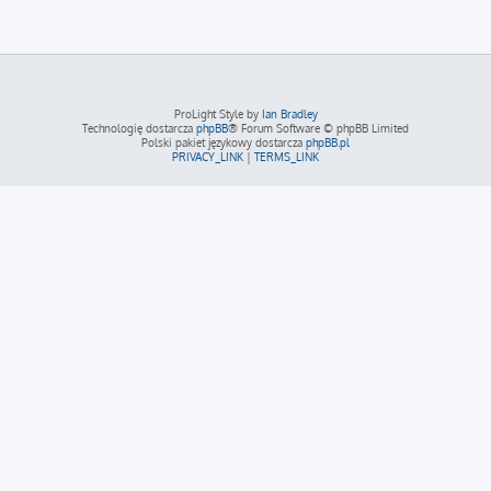
ProLight Style by
Ian Bradley
Technologię dostarcza
phpBB
® Forum Software © phpBB Limited
Polski pakiet językowy dostarcza
phpBB.pl
PRIVACY_LINK
|
TERMS_LINK