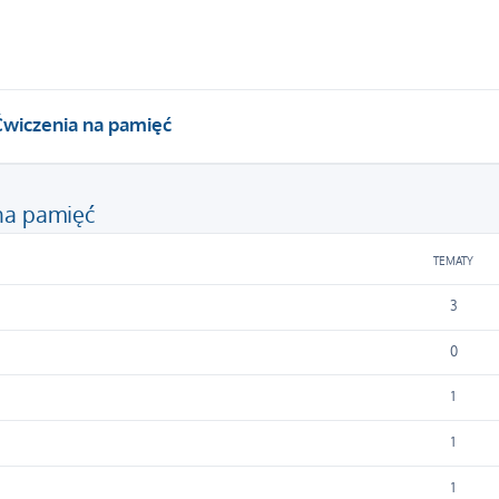
Ćwiczenia na pamięć
na pamięć
TEMATY
3
0
1
1
1