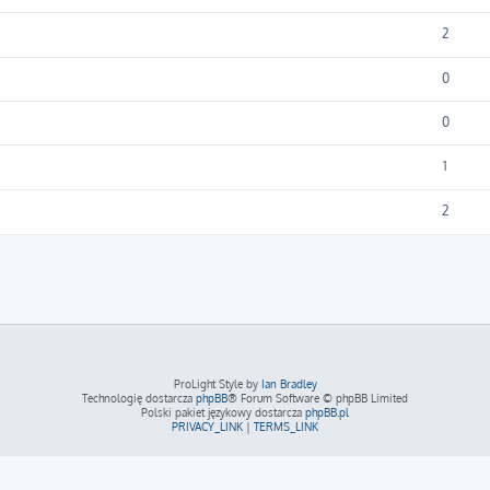
2
0
0
1
2
ProLight Style by
Ian Bradley
Technologię dostarcza
phpBB
® Forum Software © phpBB Limited
Polski pakiet językowy dostarcza
phpBB.pl
PRIVACY_LINK
|
TERMS_LINK