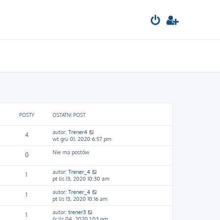
POSTY
OSTATNI POST
W
autor:
Trener4
4
y
wt gru 01, 2020 6:57 pm
ś
Nie ma postów
w
0
i
e
W
autor:
Trener_4
t
1
y
pt lis 13, 2020 10:30 am
l
ś
n
W
autor:
Trener_4
w
a
1
y
pt lis 13, 2020 10:16 am
i
j
ś
e
n
W
autor:
trener3
w
t
o
1
y
śr lis 04, 2020 1:03 pm
i
l