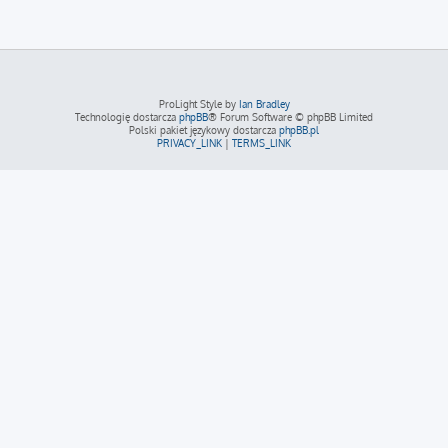
ProLight Style by
Ian Bradley
Technologię dostarcza
phpBB
® Forum Software © phpBB Limited
Polski pakiet językowy dostarcza
phpBB.pl
PRIVACY_LINK
|
TERMS_LINK