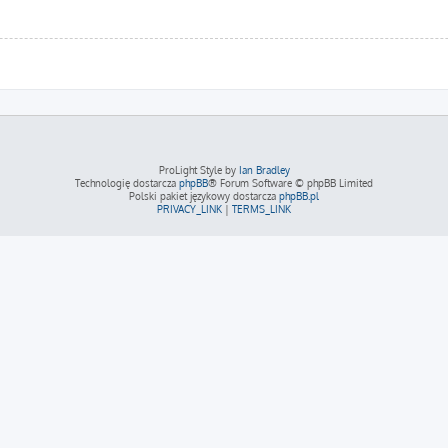
ProLight Style by
Ian Bradley
Technologię dostarcza
phpBB
® Forum Software © phpBB Limited
Polski pakiet językowy dostarcza
phpBB.pl
PRIVACY_LINK
|
TERMS_LINK