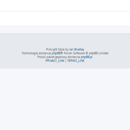
ProLight Style by
Ian Bradley
Technologię dostarcza
phpBB
® Forum Software © phpBB Limited
Polski pakiet językowy dostarcza
phpBB.pl
PRIVACY_LINK
|
TERMS_LINK